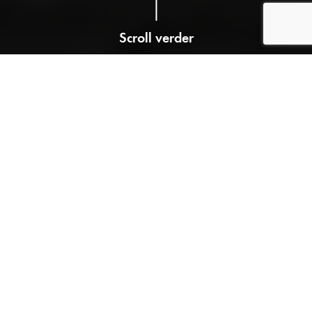
Scroll verder
By enthusiasts, for
enthusiasts
Tweedehands toppers
We bieden uitsluitend kwalitatieve auto's aan van